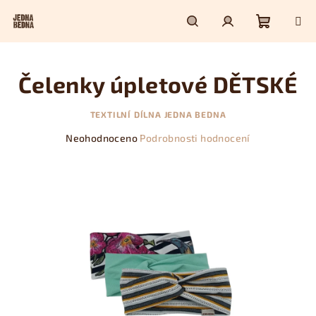
Přejít
na
obsah
Nákupn
Hledat
Přihlášení
Čelenky úpletové DĚTSKÉ
košík
TEXTILNÍ DÍLNA JEDNA BEDNA
Průměrné
Neohodnoceno
Podrobnosti hodnocení
hodnocení
produktu
je
0,0
z
5
hvězdiček.