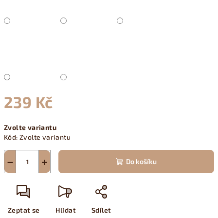
239 Kč
Měrná
Zvolte variantu
cena:
Kód:
Zvolte variantu
−
+
Do košíku
Zeptat se
Hlídat
Sdílet