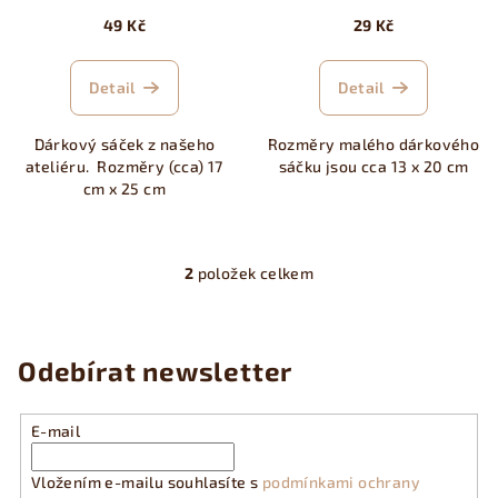
d
49 Kč
29 Kč
u
k
Detail
Detail
t
ů
Dárkový sáček z našeho
Rozměry malého dárkového
ateliéru. Rozměry (cca) 17
sáčku jsou cca 13 x 20 cm
cm x 25 cm
2
položek celkem
O
v
l
á
Odebírat newsletter
d
a
E-mail
c
í
Vložením e-mailu souhlasíte s
podmínkami ochrany
p