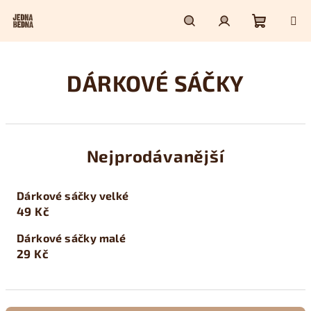
Přejít
na
obsah
Nákupn
Hledat
Přihlášení
DÁRKOVÉ SÁČKY
košík
Nejprodávanější
Dárkové sáčky velké
49 Kč
Dárkové sáčky malé
29 Kč