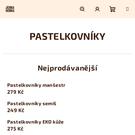
Přejít
na
obsah
Nákupn
Hledat
Přihlášení
PASTELKOVNÍKY
košík
Nejprodávanější
Pastelkovníky manšestr
279 Kč
Pastelkovníky semiš
249 Kč
Pastelkovníky EKO kůže
275 Kč