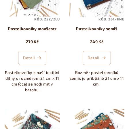
s
t
p
ů
KÓD:
252/ZLU
KÓD:
261/HNE
r
Pastelkovníky manšestr
Pastelkovníky semiš
o
d
279 Kč
249 Kč
u
k
Detail
Detail
t
ů
Pastelkovníky z naší textilní
Rozměr pastelkovníků
dílny s rozměrem 21 cm x 11
semiš je přibližně 21 cm x 11
cm (cca) se hodí mít v
cm.
batohu.