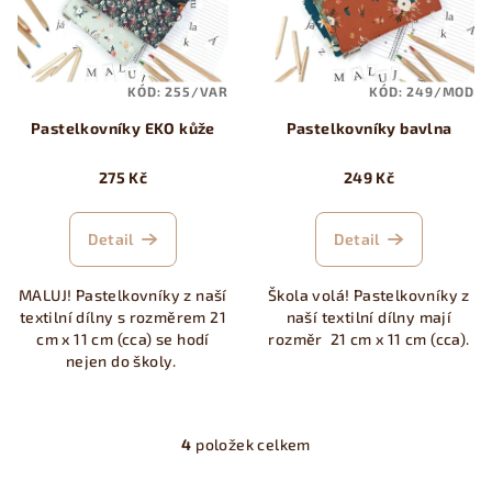
KÓD:
255/VAR
KÓD:
249/MOD
Pastelkovníky EKO kůže
Pastelkovníky bavlna
275 Kč
249 Kč
Detail
Detail
MALUJ! Pastelkovníky z naší
Škola volá! Pastelkovníky z
textilní dílny s rozměrem 21
naší textilní dílny mají
cm x 11 cm (cca) se hodí
rozměr 21 cm x 11 cm (cca).
nejen do školy.
4
položek celkem
O
v