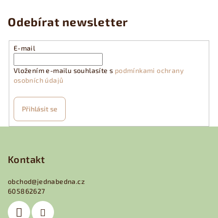
l
á
Odebírat newsletter
d
a
E-mail
c
í
Vložením e-mailu souhlasíte s
podmínkami ochrany
p
osobních údajů
r
v
k
Přihlásit se
y
v
Z
ý
á
p
p
Kontakt
i
a
s
obchod
@
jednabedna.cz
u
t
605862627
í