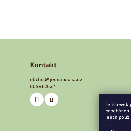
Z
á
Kontakt
p
a
obchod
@
jednabedna.cz
605862627
t
í
Tento web 
procházení
jejich použ