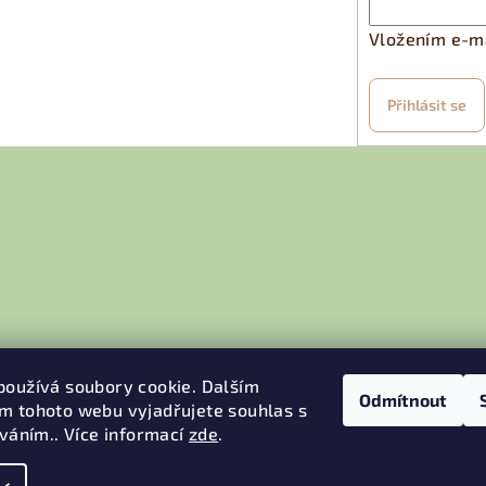
c
í
Vložením e-ma
p
r
Přihlásit se
v
k
y
v
ý
p
i
s
u
používá soubory cookie. Dalším
Odmítnout
m tohoto webu vyjadřujete souhlas s
íváním.. Více informací
zde
.