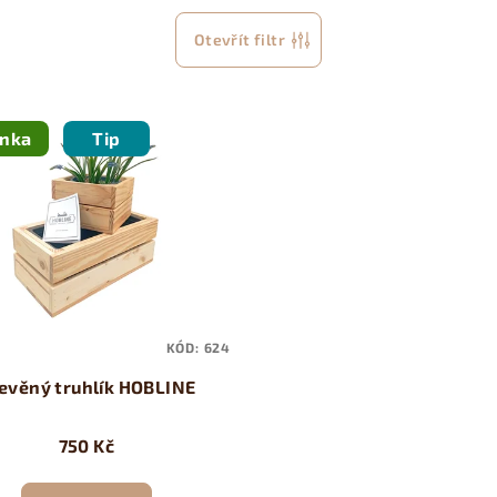
Otevřít filtr
inka
Tip
KÓD:
624
evěný truhlík HOBLINE
750 Kč