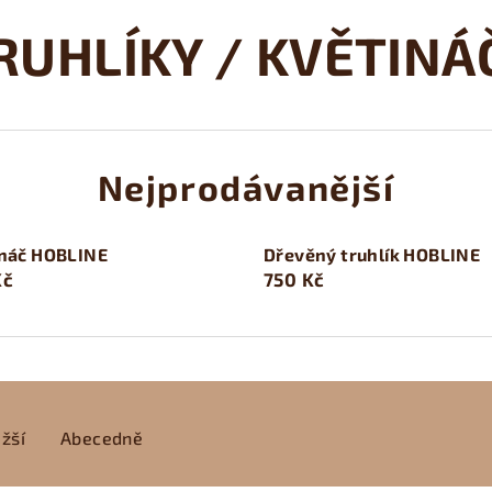
RUHLÍKY / KVĚTINÁ
Nejprodávanější
ináč HOBLINE
Dřevěný truhlík HOBLINE
Kč
750 Kč
žší
Abecedně