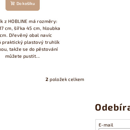
Do košíku
ík z HOBLINE má rozměry:
17 cm, šířka 45 cm, hloubka
 cm. Dřevěný obal navíc
 praktický plastový truhlík
kou, takže se do pěstování
můžete pustit...
2
položek celkem
O
v
l
Odebír
á
d
a
E-mail