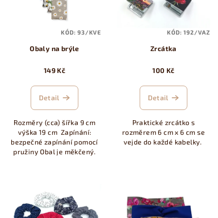
s
t
p
ů
KÓD:
93/KVE
KÓD:
192/VAZ
r
Obaly na brýle
Zrcátka
o
d
149 Kč
100 Kč
u
k
Detail
Detail
t
ů
Rozměry (cca) šířka 9 cm
Praktické zrcátko s
výška 19 cm Zapínání:
rozměrem 6 cm x 6 cm se
bezpečné zapínání pomocí
vejde do každé kabelky.
pružiny Obal je měkčený.