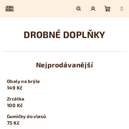
Přejít
na
obsah
Nákupn
Hledat
Přihlášení
DROBNÉ DOPLŇKY
košík
Nejprodávanější
Obaly na brýle
149 Kč
Zrcátka
100 Kč
Gumičky do vlasů
75 Kč