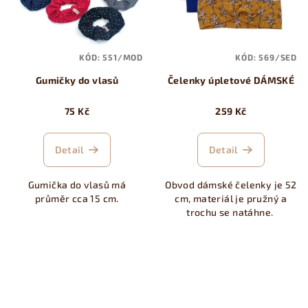
KÓD:
551/MOD
KÓD:
569/SED
Gumičky do vlasů
Čelenky úpletové DÁMSKÉ
75 Kč
259 Kč
Detail
Detail
Gumička do vlasů má
Obvod dámské čelenky je 52
průměr cca 15 cm.
cm, materiál je pružný a
trochu se natáhne.