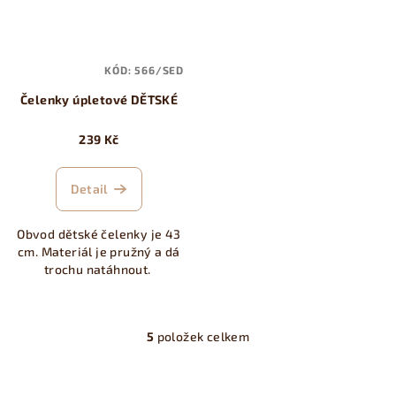
KÓD:
566/SED
Čelenky úpletové DĚTSKÉ
239 Kč
Detail
Obvod dětské čelenky je 43
cm. Materiál je pružný a dá
trochu natáhnout.
5
položek celkem
O
v
l