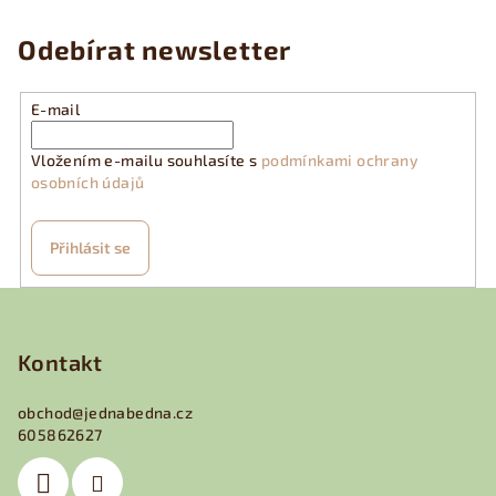
l
á
Odebírat newsletter
d
a
E-mail
c
í
Vložením e-mailu souhlasíte s
podmínkami ochrany
p
osobních údajů
r
v
k
Přihlásit se
y
v
Z
ý
á
p
p
Kontakt
i
a
s
obchod
@
jednabedna.cz
u
t
605862627
í