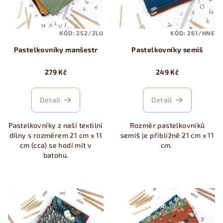
s
t
p
ů
KÓD:
252/ZLU
KÓD:
261/HNE
r
Pastelkovníky manšestr
Pastelkovníky semiš
o
d
279 Kč
249 Kč
u
k
Detail
Detail
t
ů
Pastelkovníky z naší textilní
Rozměr pastelkovníků
dílny s rozměrem 21 cm x 11
semiš je přibližně 21 cm x 11
cm (cca) se hodí mít v
cm.
batohu.