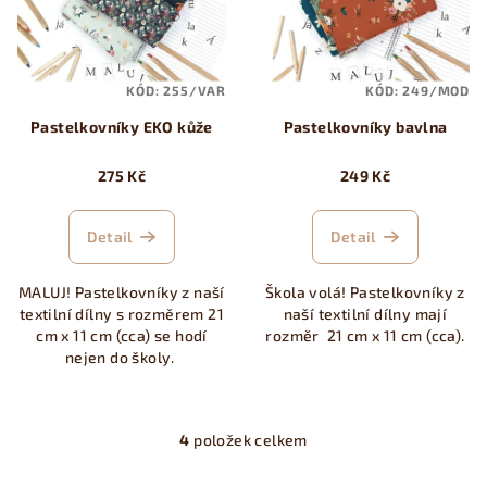
KÓD:
255/VAR
KÓD:
249/MOD
Pastelkovníky EKO kůže
Pastelkovníky bavlna
275 Kč
249 Kč
Detail
Detail
MALUJ! Pastelkovníky z naší
Škola volá! Pastelkovníky z
textilní dílny s rozměrem 21
naší textilní dílny mají
cm x 11 cm (cca) se hodí
rozměr 21 cm x 11 cm (cca).
nejen do školy.
4
položek celkem
O
v