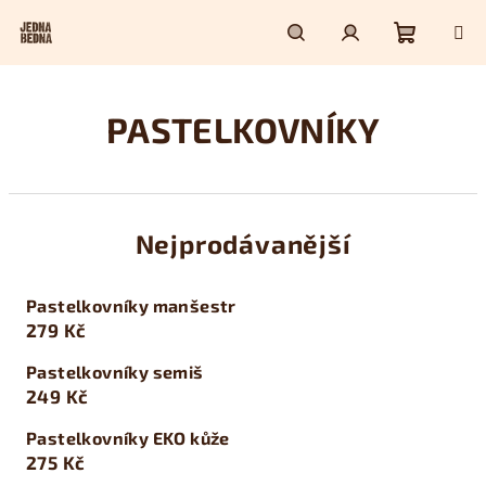
Přejít
na
obsah
Nákupn
Hledat
Přihlášení
PASTELKOVNÍKY
košík
Nejprodávanější
Pastelkovníky manšestr
279 Kč
Pastelkovníky semiš
249 Kč
Pastelkovníky EKO kůže
275 Kč