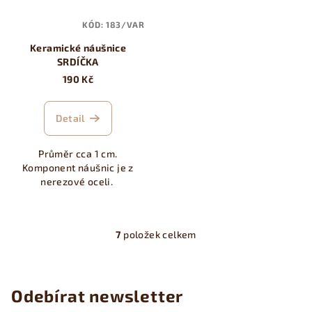
KÓD:
183/VAR
Keramické náušnice
SRDÍČKA
190 Kč
Detail
Průměr cca 1 cm.
Komponent náušnic je z
nerezové oceli.
7
položek celkem
O
v
l
á
Odebírat newsletter
d