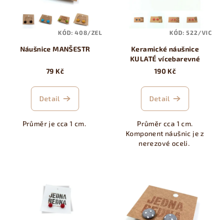
s
t
p
ů
KÓD:
408/ZEL
KÓD:
522/VIC
r
Náušnice MANŠESTR
Keramické náušnice
o
KULATÉ vícebarevné
d
79 Kč
190 Kč
u
k
Detail
Detail
t
ů
Průměr je cca 1 cm.
Průměr cca 1 cm.
Komponent náušnic je z
nerezové oceli.