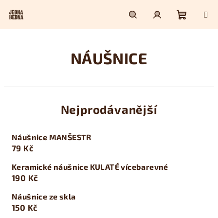
Přejít
na
obsah
Nákupn
Hledat
Přihlášení
NÁUŠNICE
košík
Nejprodávanější
Náušnice MANŠESTR
79 Kč
Keramické náušnice KULATÉ vícebarevné
190 Kč
Náušnice ze skla
150 Kč