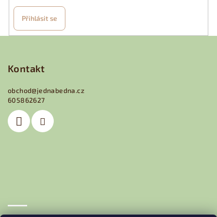
Přihlásit se
Z
á
p
Kontakt
a
obchod
@
jednabedna.cz
t
605862627
í
Obchodní podmínky