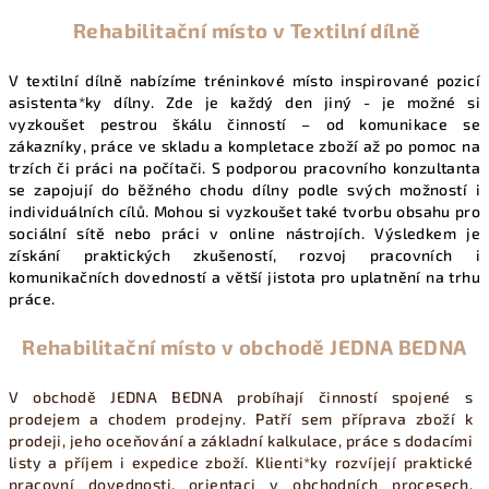
Rehabilitační místo v Textilní dílně
V textilní dílně nabízíme tréninkové místo inspirované pozicí
asistenta*ky dílny. Zde je každý den jiný - je možné si
vyzkoušet pestrou škálu činností – od komunikace se
zákazníky, práce ve skladu a kompletace zboží až po pomoc na
trzích či práci na počítači. S podporou pracovního konzultanta
se zapojují do běžného chodu dílny podle svých možností i
individuálních cílů. Mohou si vyzkoušet také tvorbu obsahu pro
sociální sítě nebo práci v online nástrojích. Výsledkem je
získání praktických zkušeností, rozvoj pracovních i
komunikačních dovedností a větší jistota pro uplatnění na trhu
práce.
Rehabilitační místo v obchodě JEDNA BEDNA
V obchodě JEDNA BEDNA probíhají činností spojené s
prodejem a chodem prodejny. Patří sem příprava zboží k
prodeji, jeho oceňování a základní kalkulace, práce s dodacími
listy a příjem i expedice zboží. Klienti*ky rozvíjejí praktické
pracovní dovednosti, orientaci v obchodních procesech,