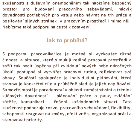
zkušeností s duševním onemocněním tak nabízíme bezpečný
prostor pro budování pracovního sebevědomí, nácvik
dovedností potřebných pro vstup nebo návrat na trh práce a
posilování silných stránek v pracovním prostředí i mimo něj.
Nabízíme také podporu na cestě k zotavení.
Jak to probíhá?
S podporou pracovníka*ice je možné si vyzkoušet různé
činnosti a situace, které simulují reálné pracovní prostředí a
zažít tak pocit úspěchu při zvládnutí nových nebo náročných
úkolů, postupně si vytvářet pracovní rutinu, reflektovat své
obavy.
Součástí spolupráce je individuální plánování, které
stanovuje konkrétní cíle a průběžně sleduje jejich naplňování.
Samozřejmostí je poradenství v oblasti zaměstnávání a trénink
klíčových dovedností – plánování práce a pauz, zvládání
zátěže, komunikaci i řešení každodenních situací.
Tato
zkušenost podporuje rozvoj pracovního sebevědomí, flexibility,
schopnosti reagovat na změny, efektivně si organizovat práci a
stanovovat priority.