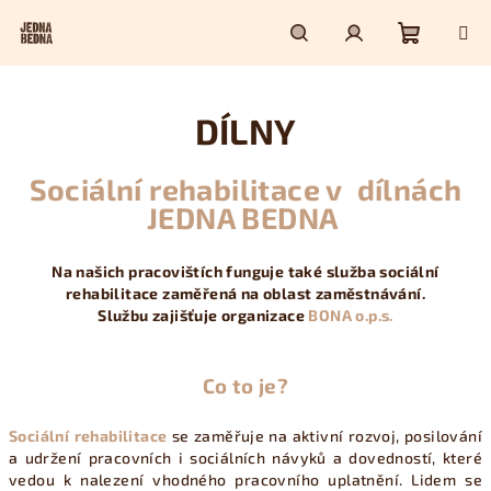
Přejít
na
obsah
Nákupn
Hledat
Přihlášení
DÍLNY
košík
Sociální rehabilitace v dílnách
JEDNA BEDNA
Na našich pracovištích funguje také služba sociální
rehabilitace zaměřená na oblast zaměstnávání.
Službu zajišťuje organizace
BONA o.p.s.
Co to je?
Sociální rehabilitace
se zaměřuje na aktivní rozvoj, posilování
a udržení pracovních i sociálních návyků a dovedností, které
vedou k nalezení vhodného pracovního uplatnění. Lidem se