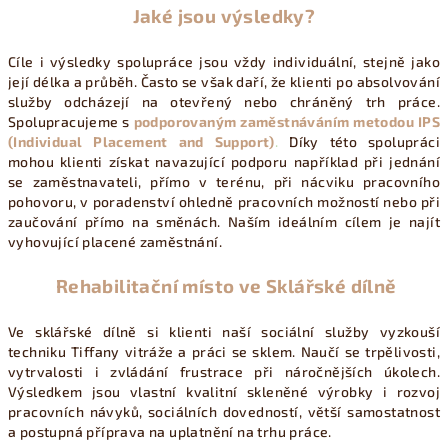
Jaké jsou výsledky?
Cíle i výsledky spolupráce jsou vždy individuální, stejně jako
její délka a průběh. Často se však daří, že klienti po absolvování
služby odcházejí na otevřený nebo chráněný trh práce.
Spolupracujeme s
podporovaným zaměstnáváním metodou IPS
(Individual Placement and Support)
.
Díky této spolupráci
mohou klienti získat navazující podporu například při jednání
se zaměstnavateli, přímo v terénu, při nácviku pracovního
pohovoru, v poradenství ohledně pracovních možností nebo při
zaučování přímo na směnách. Naším ideálním cílem je najít
vyhovující placené zaměstnání.
Rehabilitační místo ve Sklářské dílně
Ve sklářské dílně si klienti naší sociální služby vyzkouší
techniku Tiffany vitráže a práci se sklem. Naučí se trpělivosti,
vytrvalosti i zvládání frustrace při náročnějších úkolech.
Výsledkem jsou vlastní kvalitní skleněné výrobky i rozvoj
pracovních návyků, sociálních dovedností, větší samostatnost
a postupná příprava na uplatnění na trhu práce.