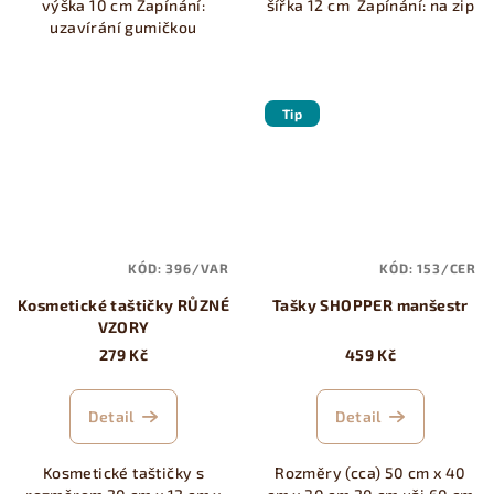
výška 10 cm Zapínání:
šířka 12 cm Zapínání: na zip
uzavírání gumičkou
Tip
KÓD:
396/VAR
KÓD:
153/CER
Kosmetické taštičky RŮZNÉ
Tašky SHOPPER manšestr
VZORY
279 Kč
459 Kč
Detail
Detail
Kosmetické taštičky s
Rozměry (cca) 50 cm x 40