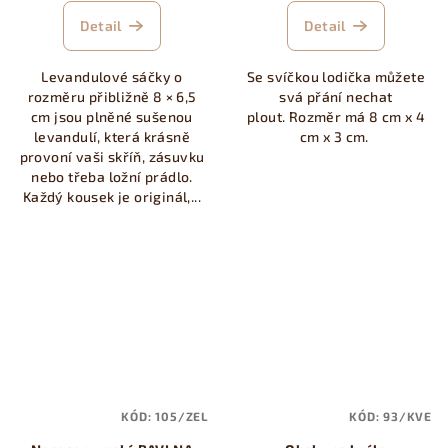
Detail
Detail
Levandulové sáčky o
Se svíčkou lodička můžete
rozměru přibližně 8 × 6,5
svá přání nechat
cm jsou plněné sušenou
plout. Rozměr má 8 cm x 4
levandulí, která krásně
cm x 3 cm.
provoní vaši skříň, zásuvku
nebo třeba ložní prádlo.
Každý kousek je originál,...
KÓD:
105/ZEL
KÓD:
93/KVE