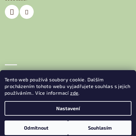
í
Obchodní podmínky
Podmínky ochrany osobních údajů
Tento web používá soubory cookie. Dalším
procházením tohoto webu vyjadřujete souhlas s jejich
používáním.. Více informací
zde
.
Nastavení
Copyright 2026
JEDNA BEDNA
. Všechna práva vyhrazena.
Odmítnout
Souhlasím
Vytvořil Shoptet