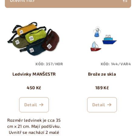
p
Otevřít filtr
r
V
o
ý
d
p
u
i
k
s
t
p
ů
KÓD:
357/HOR
KÓD:
144/VAR4
r
Ledvinky MANŠESTR
Brože ze skla
o
d
450 Kč
189 Kč
u
k
Detail
Detail
t
ů
Rozměr ledvinek je cca 35
cm x 21 cm. Mají podšívku.
Uvnitř se nachází 2 malé