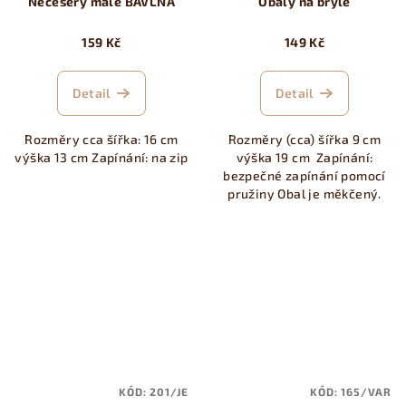
Necesery malé BAVLNA
Obaly na brýle
159 Kč
149 Kč
Detail
Detail
Rozměry cca šířka: 16 cm
Rozměry (cca) šířka 9 cm
výška 13 cm Zapínání: na zip
výška 19 cm Zapínání:
bezpečné zapínání pomocí
pružiny Obal je měkčený.
KÓD:
201/JE
KÓD:
165/VAR