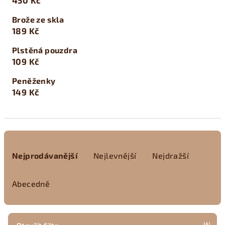
450 Kč
Brože ze skla
189 Kč
Plstěná pouzdra
109 Kč
Peněženky
149 Kč
Ř
a
Nejprodávanější
Nejlevnější
Nejdražší
z
e
Abecedně
n
í