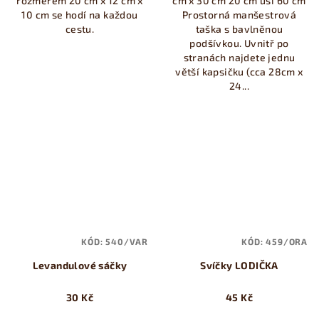
rozměrem 20 cm x 12 cm x
cm x 30 cm 20 cm uši 60 cm
10 cm se hodí na každou
Prostorná manšestrová
cestu.
taška s bavlněnou
podšívkou. Uvnitř po
stranách najdete jednu
větší kapsičku (cca 28cm x
24...
KÓD:
540/VAR
KÓD:
459/ORA
Levandulové sáčky
Svíčky LODIČKA
30 Kč
45 Kč