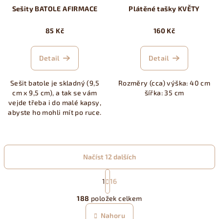
Sešity BATOLE AFIRMACE
Plátěné tašky KVĚTY
85 Kč
160 Kč
Detail
Detail
Sešit batole je skladný (9,5
Rozměry (cca) výška: 40 cm
cm x 9,5 cm), a tak se vám
šířka: 35 cm
vejde třeba i do malé kapsy,
abyste ho mohli mít po ruce.
Načíst 12 dalších
S
t
1
16
O
r
188
položek celkem
á
v
n
l
Nahoru