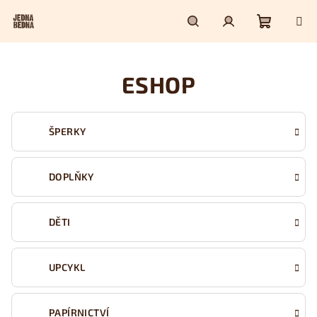
Přejít
na
obsah
Nákupn
Hledat
Přihlášení
ESHOP
košík
ŠPERKY
DOPLŇKY
DĚTI
UPCYKL
PAPÍRNICTVÍ