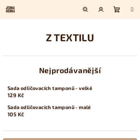
Přejít
na
obsah
Nákupn
Hledat
Přihlášení
Z TEXTILU
košík
Nejprodávanější
Sada odličovacích tamponů - velké
129 Kč
Sada odličovacích tamponů - malé
105 Kč