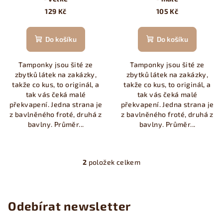
d
129 Kč
105 Kč
u
k
Do košíku
Do košíku
t
ů
Tamponky jsou šité ze
Tamponky jsou šité ze
zbytků látek na zakázky,
zbytků látek na zakázky,
takže co kus, to originál, a
takže co kus, to originál, a
tak vás čeká malé
tak vás čeká malé
překvapení. Jedna strana je
překvapení. Jedna strana je
z bavlněného froté, druhá z
z bavlněného froté, druhá z
bavlny. Průměr...
bavlny. Průměr...
2
položek celkem
O
v
l
á
Odebírat newsletter
d