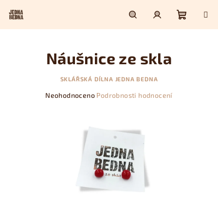
Přejít
na
obsah
Nákupn
Hledat
Přihlášení
Náušnice ze skla
košík
SKLÁŘSKÁ DÍLNA JEDNA BEDNA
Průměrné
Neohodnoceno
Podrobnosti hodnocení
hodnocení
produktu
je
0,0
z
5
hvězdiček.