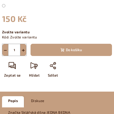
150 Kč
Měrná
Zvolte variantu
cena:
Kód:
Zvolte variantu
−
+
Do košíku
Zeptat se
Hlídat
Sdílet
Popis
Diskuze
Značka
Sklářská dílna JEDNA BEDNA