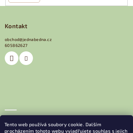
Z
á
p
Kontakt
a
obchod
@
jednabedna.cz
t
605862627
í
Obchodní podmínky
Podmínky ochrany osobních údajů
Tento web používá soubory cookie. Dalším
procházením tohoto webu vyjadřujete souhlas s jejich