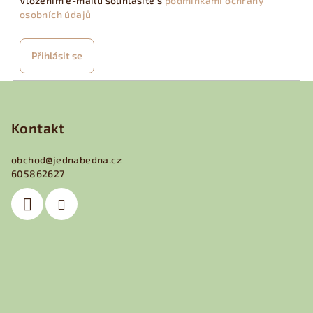
Vložením e-mailu souhlasíte s
podmínkami ochrany
osobních údajů
Přihlásit se
Z
á
p
Kontakt
a
obchod
@
jednabedna.cz
t
605862627
í