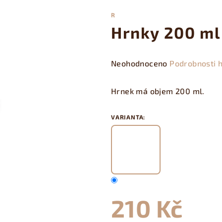
R
Hrnky 200 ml
Průměrné
Neohodnoceno
Podrobnosti 
hodnocení
produktu
Hrnek má objem 200 ml.
je
0,0
VARIANTA:
z
5
hvězdiček.
210 Kč