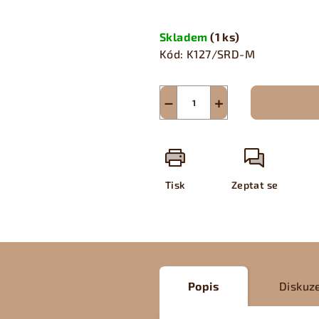
Měrná
cena:
Skladem
(1 ks)
Kód:
K127/SRD-M
−
+
Tisk
Zeptat se
Popis
Diskuz