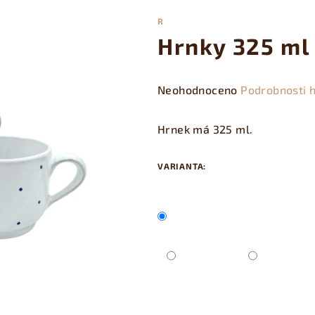
R
Hrnky 325 ml
Průměrné
Neohodnoceno
Podrobnosti 
hodnocení
produktu
Hrnek má 325 ml.
je
0,0
VARIANTA:
z
5
hvězdiček.