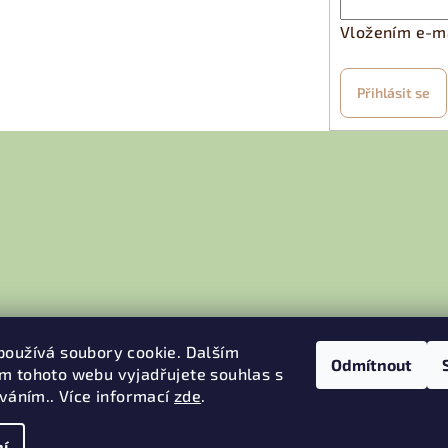
Vložením e-ma
Přihlásit se
používá soubory cookie. Dalším
Odmítnout
m tohoto webu vyjadřujete souhlas s
íváním.. Více informací
zde
.
í