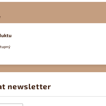
e
duktu
stupný
at newsletter