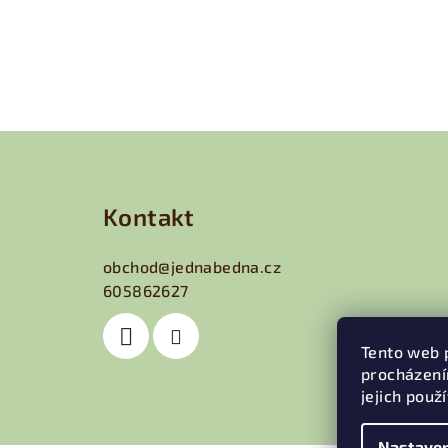
Z
á
Kontakt
p
a
obchod
@
jednabedna.cz
605862627
t
í
Tento web 
procházení
jejich použ
Nastaven