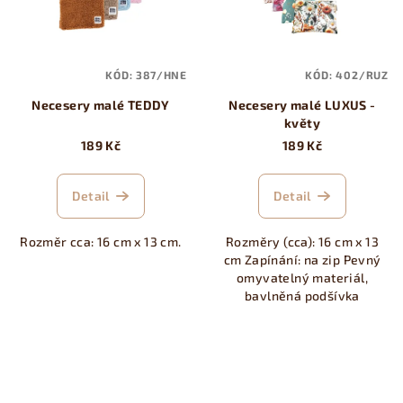
KÓD:
387/HNE
KÓD:
402/RUZ
Necesery malé TEDDY
Necesery malé LUXUS -
květy
189 Kč
189 Kč
Detail
Detail
Rozměr cca: 16 cm x 13 cm.
Rozměry (cca): 16 cm x 13
cm Zapínání: na zip Pevný
omyvatelný materiál,
bavlněná podšívka