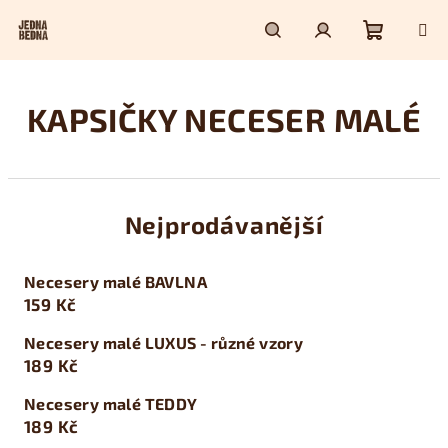
Přejít
na
obsah
Nákupn
Hledat
Přihlášení
KAPSIČKY NECESER MALÉ
košík
Nejprodávanější
Necesery malé BAVLNA
159 Kč
Necesery malé LUXUS - různé vzory
189 Kč
Necesery malé TEDDY
189 Kč