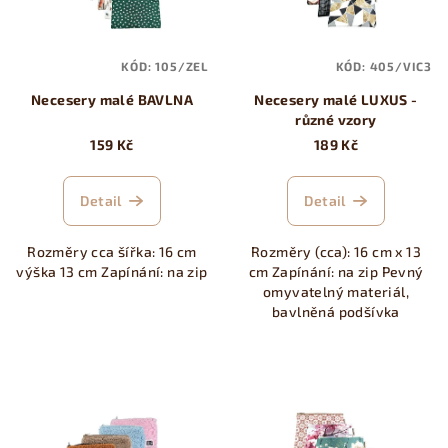
s
t
p
ů
KÓD:
105/ZEL
KÓD:
405/VIC3
r
Necesery malé BAVLNA
Necesery malé LUXUS -
o
různé vzory
d
159 Kč
189 Kč
u
k
Detail
Detail
t
ů
Rozměry cca šířka: 16 cm
Rozměry (cca): 16 cm x 13
výška 13 cm Zapínání: na zip
cm Zapínání: na zip Pevný
omyvatelný materiál,
bavlněná podšívka