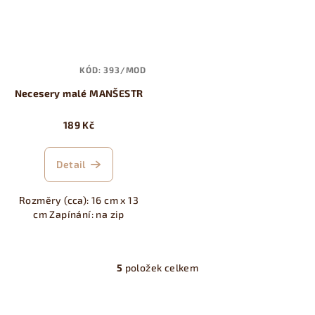
KÓD:
393/MOD
Necesery malé MANŠESTR
189 Kč
Detail
Rozměry (cca): 16 cm x 13
cm Zapínání: na zip
5
položek celkem
O
v
l