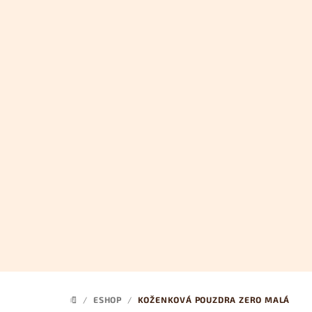
Přejít
na
obsah
/
ESHOP
/
KOŽENKOVÁ POUZDRA ZERO MALÁ
DOMŮ