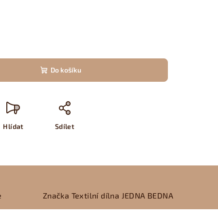
Do košíku
Hlídat
Sdílet
e
Značka
Textilní dílna JEDNA BEDNA