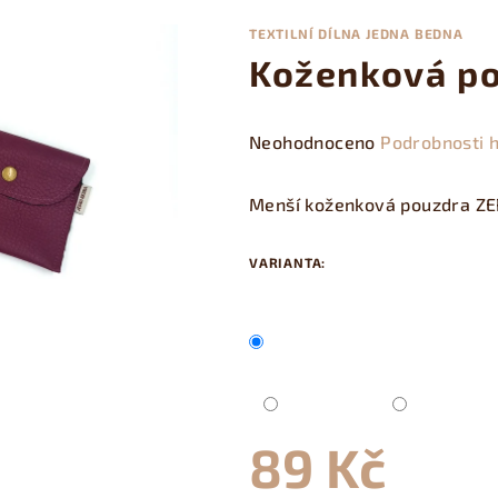
TEXTILNÍ DÍLNA JEDNA BEDNA
Koženková p
Průměrné
Neohodnoceno
Podrobnosti 
hodnocení
produktu
Menší koženková pouzdra ZE
je
0,0
VARIANTA:
z
5
hvězdiček.
89 Kč