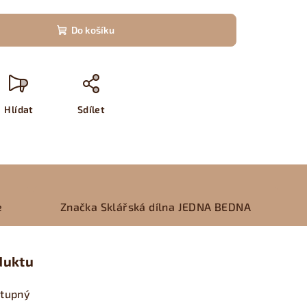
Do košíku
Hlídat
Sdílet
e
Značka
Sklářská dílna JEDNA BEDNA
duktu
stupný