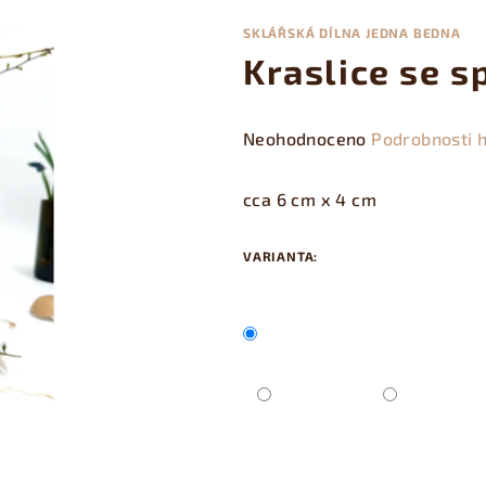
SKLÁŘSKÁ DÍLNA JEDNA BEDNA
Kraslice se s
Průměrné
Neohodnoceno
Podrobnosti 
hodnocení
produktu
cca 6 cm x 4 cm
je
0,0
VARIANTA:
z
5
hvězdiček.