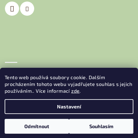
í
Obchodní podmínky
Podmínky ochrany osobních údajů
Tento web používá soubory cookie. Dalším
procházením tohoto webu vyjadřujete souhlas s jejich
používáním.. Více informací
zde
.
Nastavení
Copyright 2026
JEDNA BEDNA
. Všechna práva vyhrazena.
Odmítnout
Souhlasím
Vytvořil Shoptet