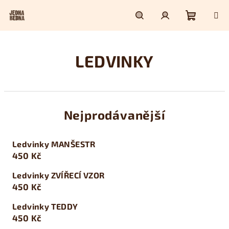
Přejít
na
obsah
Nákupn
Hledat
Přihlášení
LEDVINKY
košík
Nejprodávanější
Ledvinky MANŠESTR
450 Kč
Ledvinky ZVÍŘECÍ VZOR
450 Kč
Ledvinky TEDDY
450 Kč