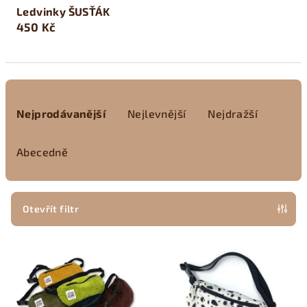
Ledvinky ŠUSŤÁK
450 Kč
Ř
a
Nejprodávanější
Nejlevnější
Nejdražší
z
e
Abecedně
n
í
p
Otevřít filtr
r
V
o
ý
d
p
u
i
k