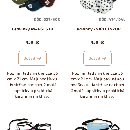
s
t
p
ů
KÓD:
357/HOR
KÓD:
474/DAL
r
Ledvinky MANŠESTR
Ledvinky ZVÍŘECÍ VZOR
o
d
450 Kč
450 Kč
u
k
Detail
Detail
t
ů
Rozměr ledvinek je cca 35
Rozměr ledvinek je cca 35
cm x 21 cm. Mají podšívku.
cm x 21 cm. Mají bavlněnou
Uvnitř se nachází 2 malé
podšívku. Uvnitř se nachází
kapsičky a praktická
2 malé kapsičky a praktická
karabina na klíče.
karabina na klíče.