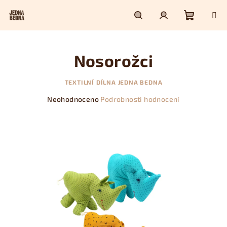
Přejít
na
obsah
Nákupn
Hledat
Přihlášení
Nosorožci
košík
TEXTILNÍ DÍLNA JEDNA BEDNA
Průměrné
Neohodnoceno
Podrobnosti hodnocení
hodnocení
produktu
je
0,0
z
5
hvězdiček.