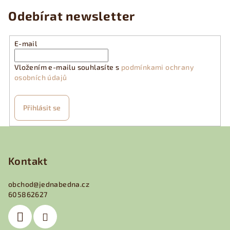
Odebírat newsletter
E-mail
Vložením e-mailu souhlasíte s
podmínkami ochrany
osobních údajů
Přihlásit se
Z
á
p
Kontakt
a
obchod
@
jednabedna.cz
t
605862627
í