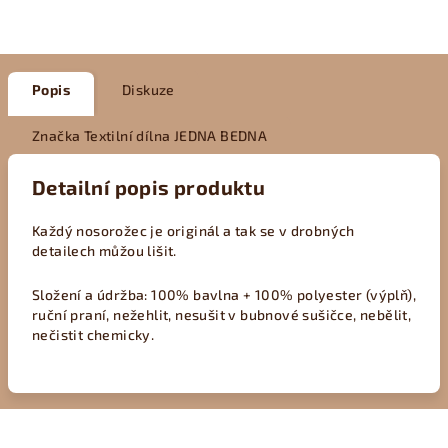
Popis
Diskuze
Značka
Textilní dílna JEDNA BEDNA
Detailní popis produktu
Každý nosorožec je originál a tak se v drobných
detailech můžou lišit.
Složení a údržba: 100% bavlna + 100% polyester (výplň),
ruční praní, nežehlit, nesušit v bubnové sušičce, nebělit,
nečistit chemicky.