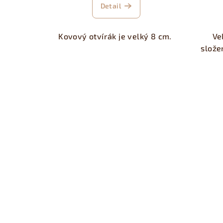
u
Detail
k
t
Kovový otvírák je velký 8 cm.
Ve
slože
ů