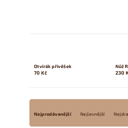
Otvírák přívěšek
Nůž 
70 Kč
230 
Ř
Nejprodávanější
Nejlevnější
Nejdra
a