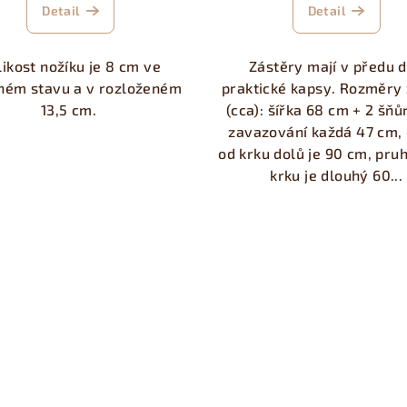
Detail
Detail
likost nožíku je 8 cm ve
Zástěry mají v předu 
ném stavu a v rozloženém
praktické kapsy. Rozměry 
13,5 cm.
(cca): šířka 68 cm + 2 šňů
zavazování každá 47 cm,
od krku dolů je 90 cm, pru
krku je dlouhý 60...