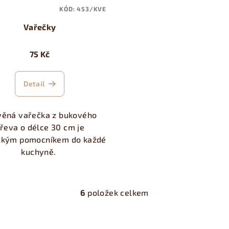
KÓD:
453/KVE
Vařečky
75 Kč
Detail
věná vařečka z bukového
řeva o délce 30 cm je
ckým pomocníkem do každé
kuchyně.
6
položek celkem
O
v
l