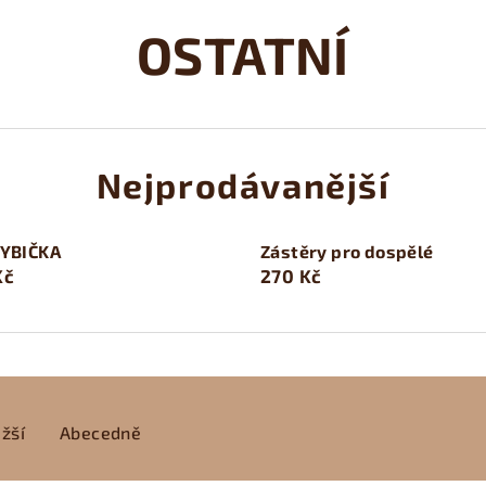
OSTATNÍ
Nejprodávanější
RYBIČKA
Zástěry pro dospělé
Kč
270 Kč
žší
Abecedně