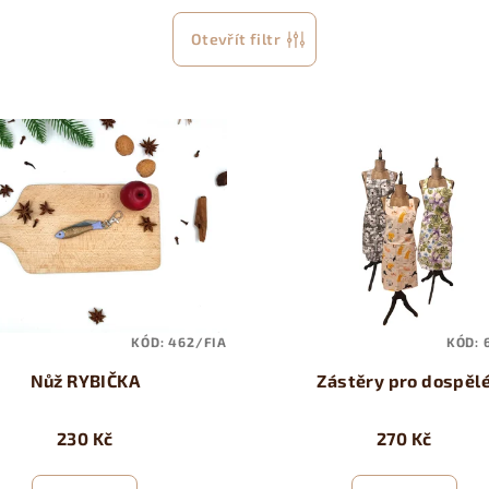
Otevřít filtr
KÓD:
462/FIA
KÓD:
Nůž RYBIČKA
Zástěry pro dospěl
230 Kč
270 Kč