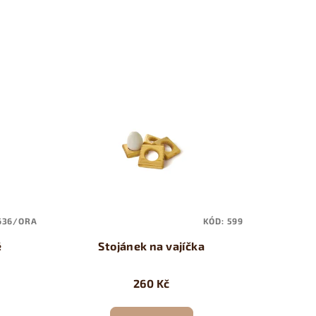
636/ORA
KÓD:
599
é
Stojánek na vajíčka
260 Kč