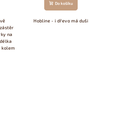
Do košíku
dvě
Hobline - i dřevo má duši
zástěr
rky na
 délka
h kolem