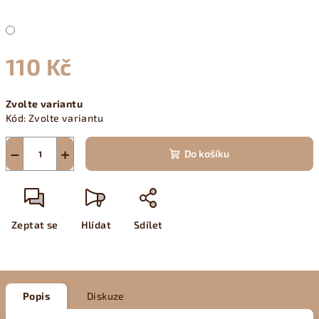
110 Kč
Měrná
Zvolte variantu
cena:
Kód:
Zvolte variantu
−
+
Do košíku
Zeptat se
Hlídat
Sdílet
Popis
Diskuze