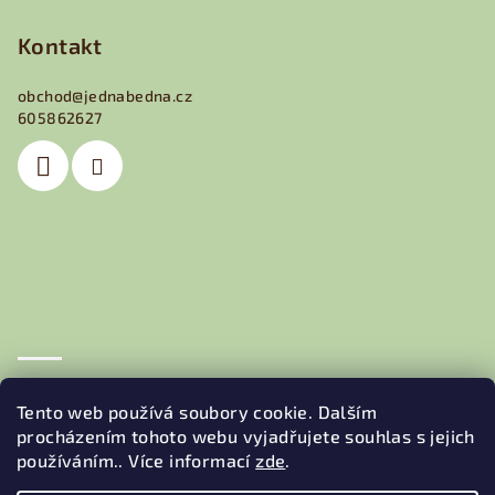
á
p
Kontakt
a
obchod
@
jednabedna.cz
t
605862627
í
Obchodní podmínky
Podmínky ochrany osobních údajů
Tento web používá soubory cookie. Dalším
procházením tohoto webu vyjadřujete souhlas s jejich
používáním.. Více informací
zde
.