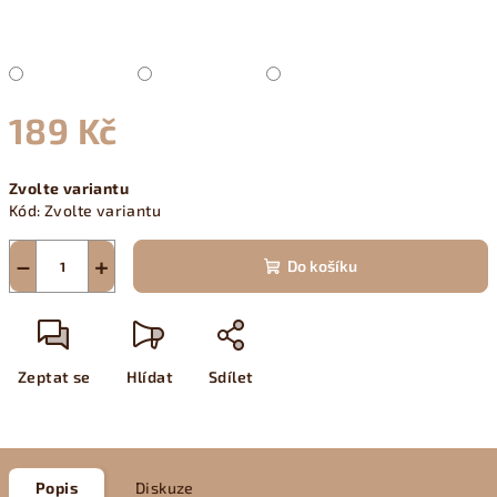
189 Kč
Měrná
Zvolte variantu
cena:
Kód:
Zvolte variantu
−
+
Do košíku
Zeptat se
Hlídat
Sdílet
Popis
Diskuze