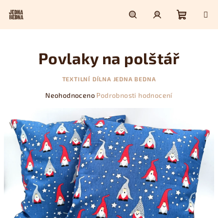
Přejít
na
obsah
Nákupn
Hledat
Přihlášení
Povlaky na polštář
košík
TEXTILNÍ DÍLNA JEDNA BEDNA
Průměrné
Neohodnoceno
Podrobnosti hodnocení
hodnocení
produktu
je
0,0
z
5
hvězdiček.