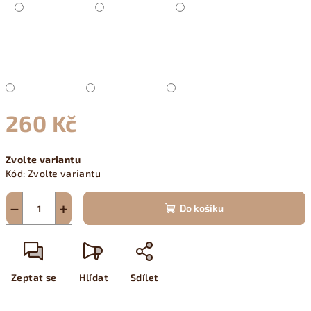
260 Kč
Měrná
Zvolte variantu
cena:
Kód:
Zvolte variantu
−
+
Do košíku
Zeptat se
Hlídat
Sdílet