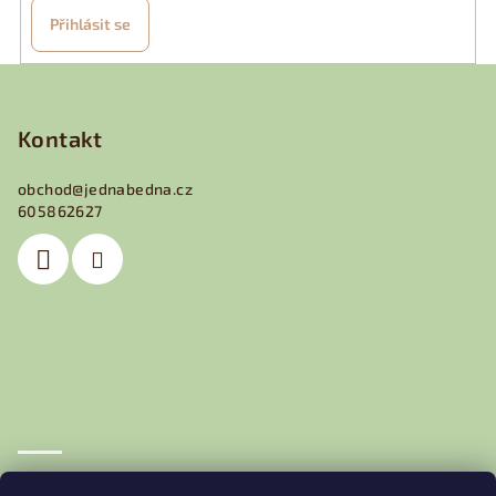
Přihlásit se
Z
á
p
Kontakt
a
obchod
@
jednabedna.cz
t
605862627
í
Obchodní podmínky