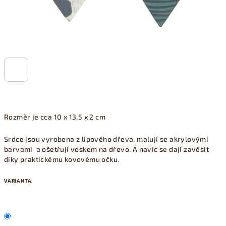
Rozměr je cca 10 x 13,5 x 2 cm
Srdce jsou vyrobena z lipového dřeva, malují se akrylovými
barvami a ošetřují voskem na dřevo. A navíc se dají zavěsit
díky praktickému kovovému očku.
VARIANTA: