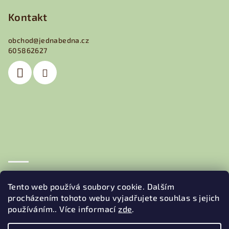
á
p
Kontakt
a
obchod
@
jednabedna.cz
t
605862627
í
Obchodní podmínky
Podmínky ochrany osobních údajů
Tento web používá soubory cookie. Dalším
procházením tohoto webu vyjadřujete souhlas s jejich
používáním.. Více informací
zde
.