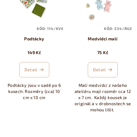
KÓD:
114/KVE
KÓD:
534/RUZ
Podtácky
Medvídci malí
149 Kč
75 Kč
Detail
Detail
Podtácky jsou v sadě po 6
Malí medvídci z našeho
kusech. Rozměry (cca) 10
ateliéru mají rozměr cca 12
cm x 10 cm
x 7 cm. Každý kousek je
originál a v drobnostech se
mohou lišit.