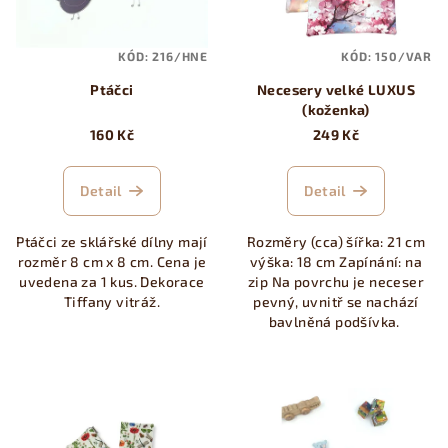
s
t
p
ů
KÓD:
216/HNE
KÓD:
150/VAR
r
Ptáčci
Necesery velké LUXUS
o
(koženka)
d
160 Kč
249 Kč
u
k
Detail
Detail
t
ů
Ptáčci ze sklářské dílny mají
Rozměry (cca) šířka: 21 cm
rozměr 8 cm x 8 cm. Cena je
výška: 18 cm Zapínání: na
uvedena za 1 kus. Dekorace
zip Na povrchu je neceser
Tiffany vitráž.
pevný, uvnitř se nachází
bavlněná podšívka.