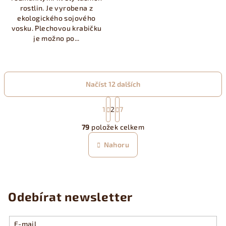
rostlin. Je vyrobena z
ekologického sojového
vosku. Plechovou krabičku
je možno po...
Načíst 12 dalších
S
t
1
2
7
O
r
79
položek celkem
á
v
n
l
Nahoru
k
á
o
d
v
a
á
n
c
Odebírat newsletter
í
í
p
r
E-mail