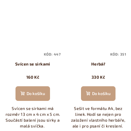
KÓD:
447
KÓD:
351
Svícen se sirkami
Herbář
160 Kč
330 Kč
Do košíku
Do košíku
Svícen se sirkami má
Sešit ve formátu A4, bez
rozměr 13 cm x 4 cm x 5 cm.
linek. Hodí se nejen pro
Součástí balení jsou sirky a
založení vlastního herbáře,
malá svíčka.
ale i pro psaní či kreslení.