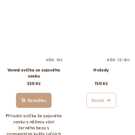
KÓD:
162
KÓD:
72/BIL
Vonná svíčka ze sojového
Hvězdy
vosku
330 Kč
150 Kč
Do košíku
Detail
Přírodní svíčka že sojového
vosku s něžnou vůní
černého bezu s
rozmanitými květy lučních