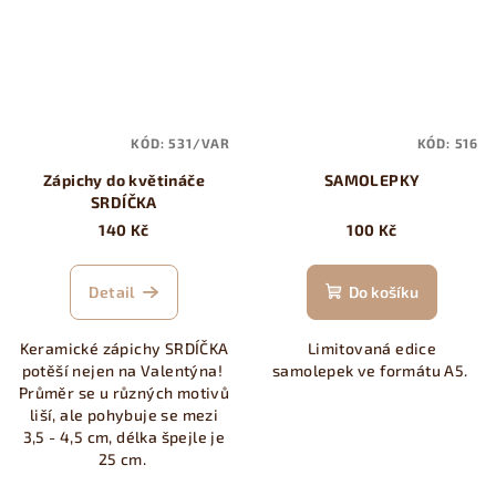
KÓD:
531/VAR
KÓD:
516
Zápichy do květináče
SAMOLEPKY
SRDÍČKA
140 Kč
100 Kč
Detail
Do košíku
Keramické zápichy SRDÍČKA
Limitovaná edice
potěší nejen na Valentýna!
samolepek ve formátu A5.
Průměr se u různých motivů
liší, ale pohybuje se mezi
3,5 - 4,5 cm, délka špejle je
25 cm.