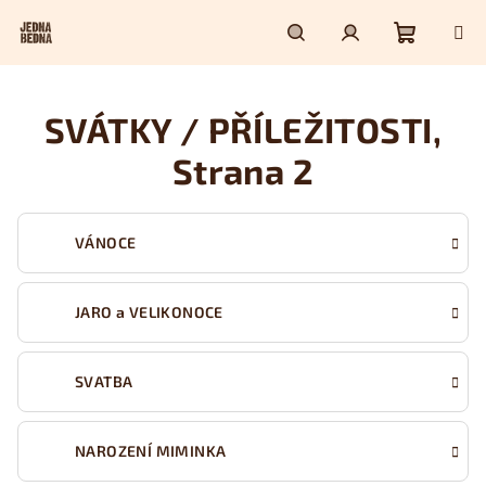
Přejít
na
obsah
Nákupn
Hledat
Přihlášení
SVÁTKY / PŘÍLEŽITOSTI
,
košík
Strana 2
VÁNOCE
JARO a VELIKONOCE
SVATBA
NAROZENÍ MIMINKA