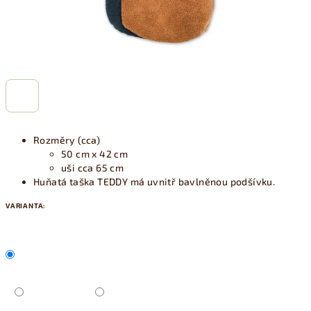
Rozměry (cca)
50 cm x 42 cm
uši cca 65 cm
Huňatá taška TEDDY má uvnitř bavlněnou podšívku.
VARIANTA: