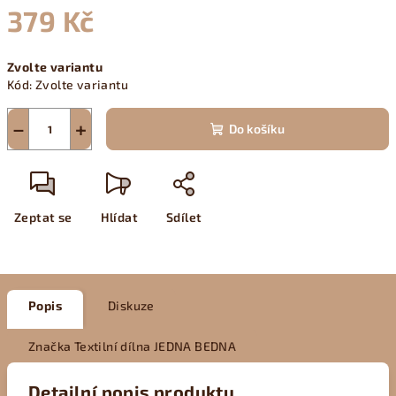
379 Kč
Měrná
Zvolte variantu
cena:
Kód:
Zvolte variantu
−
+
Do košíku
Zeptat se
Hlídat
Sdílet
Popis
Diskuze
Značka
Textilní dílna JEDNA BEDNA
Detailní popis produktu