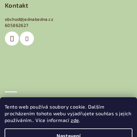
p
Kontakt
a
obchod
@
jednabedna.cz
t
605862627
í
Obchodní podmínky
Podmínky ochrany osobních údajů
Tento web používá soubory cookie. Dalším
procházením tohoto webu vyjadřujete souhlas s jejich
používáním.. Více informací
zde
.
Nastavení