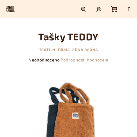
Přejít
na
obsah
Nákupn
Hledat
Přihlášení
Tašky TEDDY
košík
TEXTILNÍ DÍLNA JEDNA BEDNA
Průměrné
Neohodnoceno
Podrobnosti hodnocení
hodnocení
produktu
je
0,0
z
5
hvězdiček.