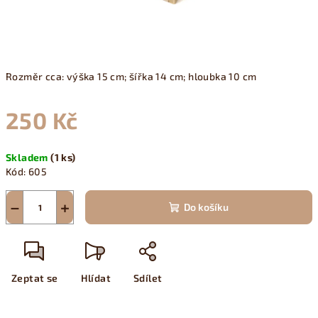
Rozměr cca: výška 15 cm; šířka 14 cm; hloubka 10 cm
250 Kč
Měrná
Skladem
(1 ks)
cena:
Kód:
605
−
+
Do košíku
Zeptat se
Hlídat
Sdílet