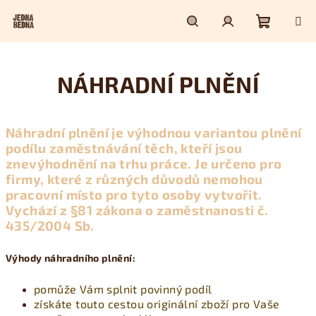
Přejít
na
obsah
Nákupn
Hledat
Přihlášení
NÁHRADNÍ PLNĚNÍ
košík
Náhradní plnění je výhodnou variantou plnění
podílu zaměstnávání těch, kteří jsou
znevýhodnění na trhu práce. Je určeno pro
firmy, které z různých důvodů nemohou
pracovní místo pro tyto osoby vytvořit.
Vychází z §81 zákona o zaměstnanosti č.
435/2004 Sb.
Výhody náhradního plnění:
pomůže Vám splnit povinný podíl
získáte touto cestou originální zboží pro Vaše