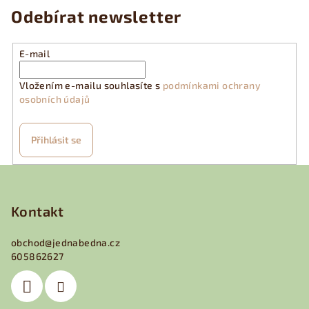
Odebírat newsletter
E-mail
Vložením e-mailu souhlasíte s
podmínkami ochrany
osobních údajů
Přihlásit se
Z
á
p
Kontakt
a
obchod
@
jednabedna.cz
t
605862627
í