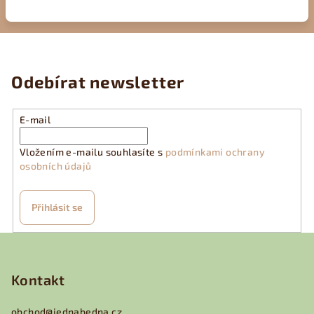
Odebírat newsletter
E-mail
Vložením e-mailu souhlasíte s
podmínkami ochrany
osobních údajů
Přihlásit se
Z
á
p
Kontakt
a
obchod
@
jednabedna.cz