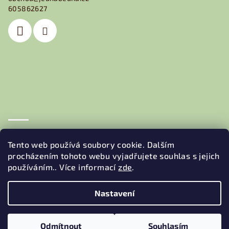
t
605862627
í
Obchodní podmínky
Podmínky ochrany osobních údajů
Tento web používá soubory cookie. Dalším
procházením tohoto webu vyjadřujete souhlas s jejich
používáním.. Více informací
zde
.
Nastavení
Copyright 2026
JEDNA BEDNA
. Všechna práva vyhrazena.
Odmítnout
Souhlasím