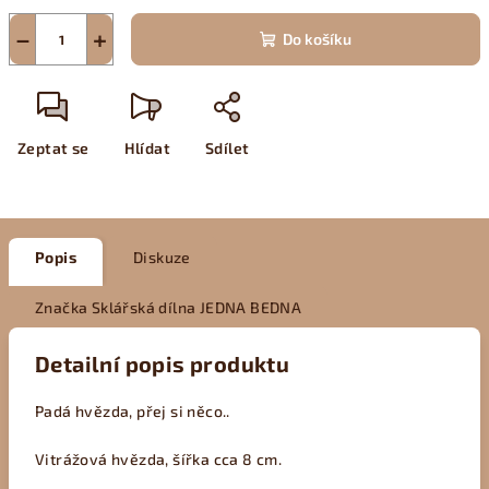
−
+
Do košíku
Zeptat se
Hlídat
Sdílet
Popis
Diskuze
Značka
Sklářská dílna JEDNA BEDNA
Detailní popis produktu
Padá hvězda, přej si něco..
Vitrážová hvězda, šířka cca 8 cm.