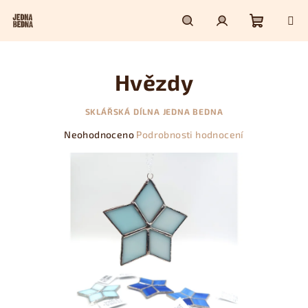
Přejít
na
obsah
Nákupn
Hledat
Přihlášení
Hvězdy
košík
SKLÁŘSKÁ DÍLNA JEDNA BEDNA
Průměrné
Neohodnoceno
Podrobnosti hodnocení
hodnocení
produktu
je
0,0
z
5
hvězdiček.