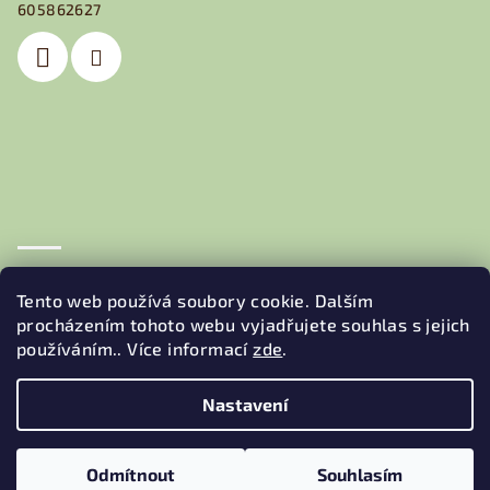
t
605862627
í
Obchodní podmínky
Podmínky ochrany osobních údajů
Tento web používá soubory cookie. Dalším
procházením tohoto webu vyjadřujete souhlas s jejich
používáním.. Více informací
zde
.
Nastavení
Copyright 2026
JEDNA BEDNA
. Všechna práva vyhrazena.
Odmítnout
Souhlasím