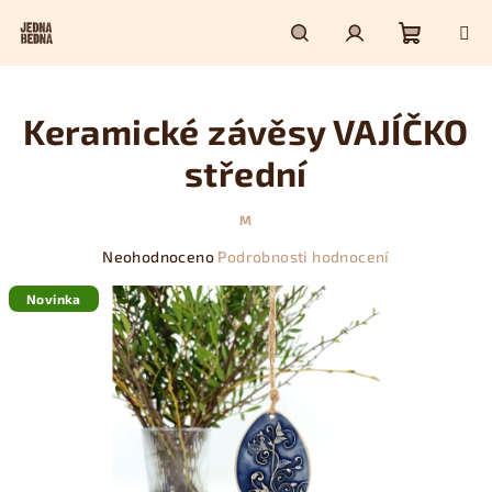
Přejít
na
obsah
Nákupn
Hledat
Přihlášení
Keramické závěsy VAJÍČKO
košík
střední
M
Průměrné
Neohodnoceno
Podrobnosti hodnocení
hodnocení
produktu
Novinka
je
0,0
z
5
hvězdiček.