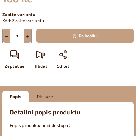
Měrná
Zvolte variantu
cena:
Kód:
Zvolte variantu
−
+
Do košíku
Zeptat se
Hlídat
Sdílet
Popis
Diskuze
Detailní popis produktu
Popis produktu není dostupný