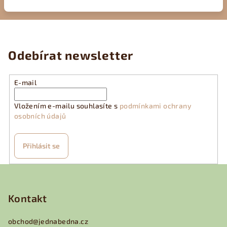
Odebírat newsletter
E-mail
Vložením e-mailu souhlasíte s
podmínkami ochrany
osobních údajů
Přihlásit se
Z
á
p
Kontakt
a
obchod
@
jednabedna.cz