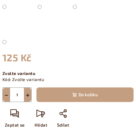
125 Kč
Měrná
Zvolte variantu
cena:
Kód:
Zvolte variantu
−
+
Do košíku
Zeptat se
Hlídat
Sdílet