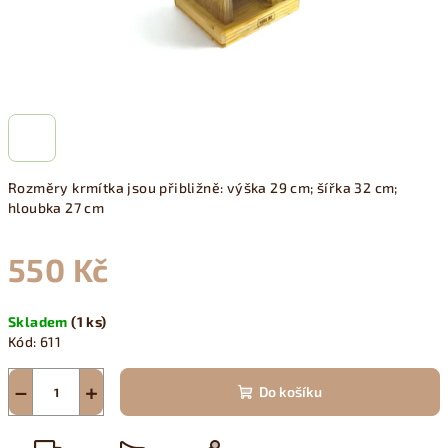
Rozměry krmítka jsou přibližně: výška 29 cm; šířka 32 cm;
hloubka 27 cm
550 Kč
Měrná
Skladem
(1 ks)
cena:
Kód:
611
−
+
Do košíku