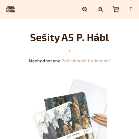
Přejít
na
obsah
Nákupn
Hledat
Přihlášení
Sešity A5 P. Hábl
košík
L
Průměrné
Neohodnoceno
Podrobnosti hodnocení
hodnocení
produktu
je
0,0
z
5
hvězdiček.