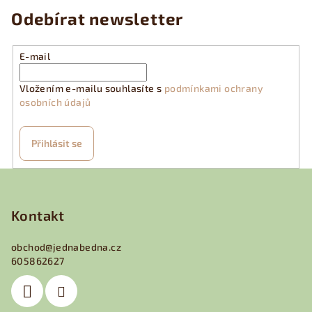
Odebírat newsletter
E-mail
Vložením e-mailu souhlasíte s
podmínkami ochrany
osobních údajů
Přihlásit se
Z
á
p
Kontakt
a
obchod
@
jednabedna.cz
t
605862627
í