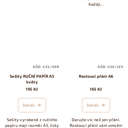
Každý...
KÓD:
435/VAR
KÓD:
426/LEV
Sešity RUČNÍ PAPÍR A5
Rostoucí přání A6
květy
195 Kč
165 Kč
Detail
Detail
Sešity vyrobené z ručního
Darujte víc než jen přání.
papíru mají rozměr A5, listy
Rostoucí přání vám umožní