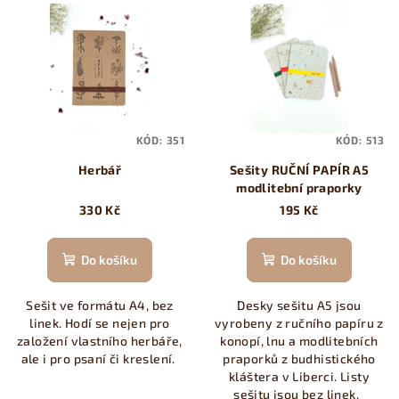
KÓD:
351
KÓD:
513
Herbář
Sešity RUČNÍ PAPÍR A5
modlitební praporky
330 Kč
195 Kč
Do košíku
Do košíku
Sešit ve formátu A4, bez
Desky sešitu A5 jsou
linek. Hodí se nejen pro
vyrobeny z ručního papíru z
založení vlastního herbáře,
konopí, lnu a modlitebních
ale i pro psaní či kreslení.
praporků z budhistického
kláštera v Liberci. Listy
sešitu jsou bez linek.