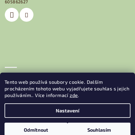
605862627
í
Obchodní podmínky
Podmínky ochrany osobních údajů
Tento web používá soubory cookie. Dalším
procházením tohoto webu vyjadřujete souhlas s jejich
používáním.. Více informací
zde
.
Nastavení
Copyright 2026
JEDNA BEDNA
. Všechna práva vyhrazena.
Odmítnout
Souhlasím