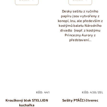
Desky sešitu z ručního
papíru jsou vytvořeny z
konopí, lnu, ale především z
kostýmů baletu Národního
divadlo (např. z kostýmu
Princezny Aurory z
představení...
KÓD:
441
KÓD:
438/ZEL
Kroužkový blok STELLION
Sešity PTÁČCI čtverec
kuchařka