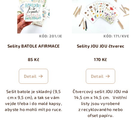
r
p
o
i
d
s
u
p
k
KÓD:
201/JE
KÓD:
171/KVE
r
t
Sešity BATOLE AFIRMACE
Sešity JOU JOU čtverec
o
ů
d
85 Kč
170 Kč
u
k
Detail
Detail
t
ů
Sešit batole je skladný (9,5
Čtvercový sešit JOU JOU má
cm x 9,5 cm), a tak se vám
14,5 cm x 14,5 cm. Vnitřní
vejde třeba i do malé kapsy,
listy jsou vyrobené
abyste ho mohli mít po ruce.
z recyklovaného nebo
ofset papíru.