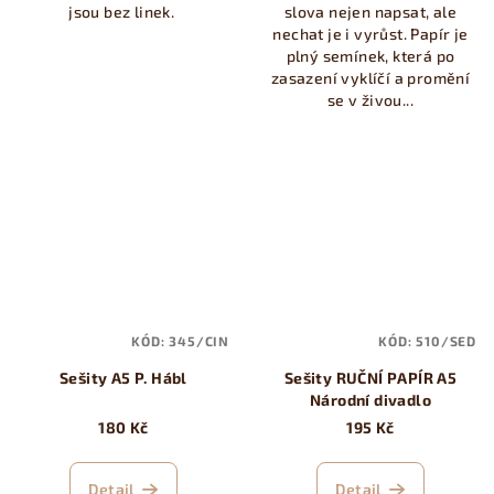
jsou bez linek.
slova nejen napsat, ale
nechat je i vyrůst. Papír je
plný semínek, která po
zasazení vyklíčí a promění
se v živou...
KÓD:
345/CIN
KÓD:
510/SED
Sešity A5 P. Hábl
Sešity RUČNÍ PAPÍR A5
Národní divadlo
180 Kč
195 Kč
Detail
Detail