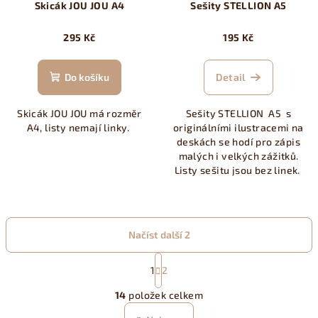
Skicák JOU JOU A4
Sešity STELLION A5
295 Kč
195 Kč
Do košíku
Detail
Skicák JOU JOU má rozměr
Sešity STELLION A5 s
A4, listy nemají linky.
originálními ilustracemi na
deskách se hodí pro zápis
malých i velkých zážitků.
Listy sešitu jsou bez linek.
Načíst další 2
S
t
1
2
O
r
14
položek celkem
á
v
n
l