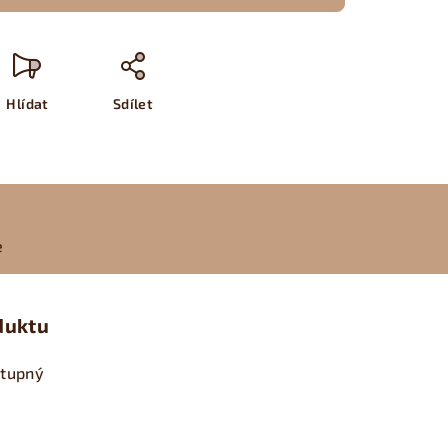
Hlídat
Sdílet
e
duktu
stupný