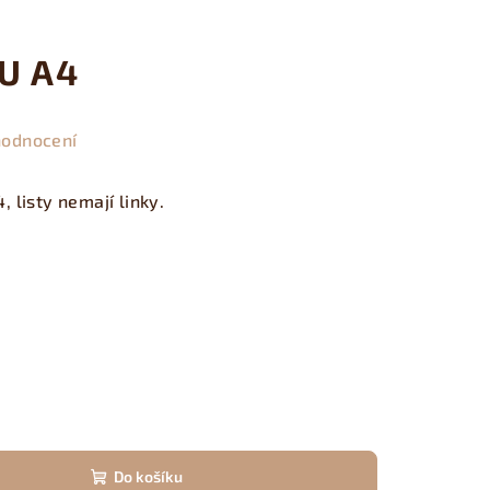
OU A4
hodnocení
 listy nemají linky.
Do košíku