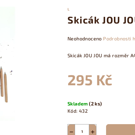
L
Skicák JOU J
Průměrné
Neohodnoceno
Podrobnosti 
hodnocení
produktu
Skicák JOU JOU má rozměr A4,
je
0,0
295 Kč
z
5
hvězdiček.
Měrná
cena:
Skladem
(2 ks)
Kód:
432
−
+