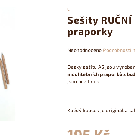
L
Sešity RUČNÍ
praporky
Průměrné
Neohodnoceno
Podrobnosti 
hodnocení
produktu
Desky sešitu A5 jsou vyrobe
je
modlitebních praporků z bud
0,0
jsou bez linek.
z
5
hvězdiček.
Každý kousek je originál a t
195 Kč