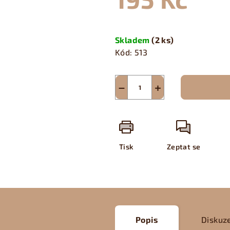
Měrná
cena:
Skladem
(2 ks)
Kód:
513
−
+
Tisk
Zeptat se
Popis
Diskuz