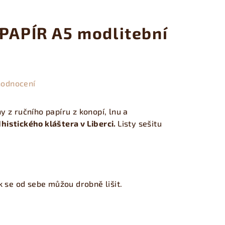
 PAPÍR A5 modlitební
hodnocení
ny z
ručního papíru z konopí, lnu a
histického kláštera v Liberci.
Listy sešitu
ak se od sebe můžou drobně lišit.